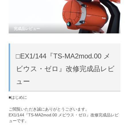
完成品レビュー
□EX1/144『TS-MA2mod.00 メ
ビウス・ゼロ』改修完成品レビ
ュー
■はじめに
ご閲覧いただき誠にありがとうございます。
EX1/144『TS-MA2mod.00 メビウス・ゼロ』改修完成品レビ
ューです。