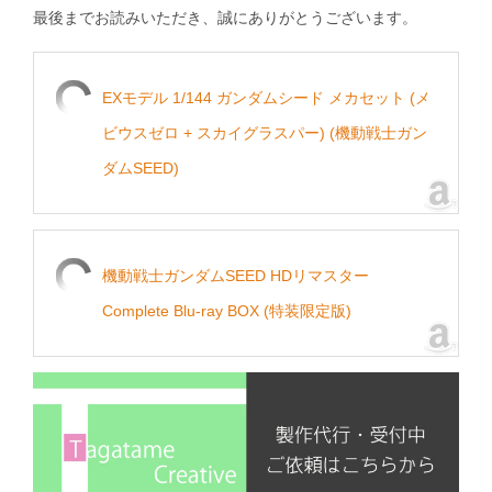
最後までお読みいただき、誠にありがとうございます。
EXモデル 1/144 ガンダムシード メカセット (メ
ビウスゼロ + スカイグラスパー) (機動戦士ガン
ダムSEED)
機動戦士ガンダムSEED HDリマスター
Complete Blu-ray BOX (特装限定版)