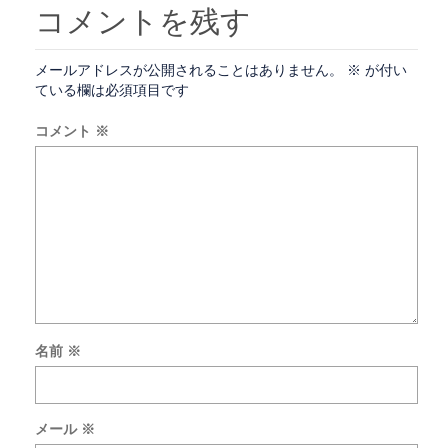
コメントを残す
メールアドレスが公開されることはありません。
※
が付い
ている欄は必須項目です
コメント
※
名前
※
新
し
い
メール
※
投