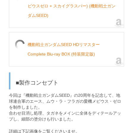
ビウスゼロ + スカイグラスパー) (機動戦士ガン
ダムSEED)
機動戦士ガンダムSEED HDリマスター
Complete Blu-ray BOX (特装限定版)
■製作コンセプト
今回は『機動戦士ガンダムSEED』の20周年を記念して、地
球連合軍のエース、ムウ・ラ・フラガの愛機メビウス・ゼロ
を制作しました。
合わせ目消し処理、タガネをメインに全体をディテールアッ
プし、細部の塗分けも行いました。
詳細は下記画像をご覧くださいませ。