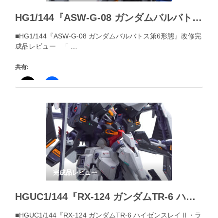
HG1/144『ASW-G-08 ガンダムバルバトス第6形態』改修完成品レビュー
■HG1/144『ASW-G-08 ガンダムバルバトス第6形態』改修完
成品レビュー 「 …
共有:
完成品レビュー
HGUC1/144『RX-124 ガンダムTR-6 ハイゼンスレイⅡ・ラー』改修完成品レビュー
■HGUC1/144『RX-124 ガンダムTR-6 ハイゼンスレイⅡ・ラ