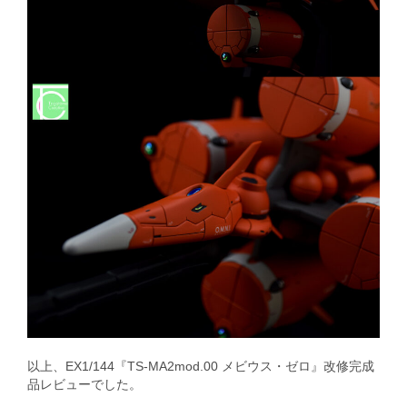
以上、EX1/144『TS-MA2mod.00 メビウス・ゼロ』改修完成
品レビューでした。