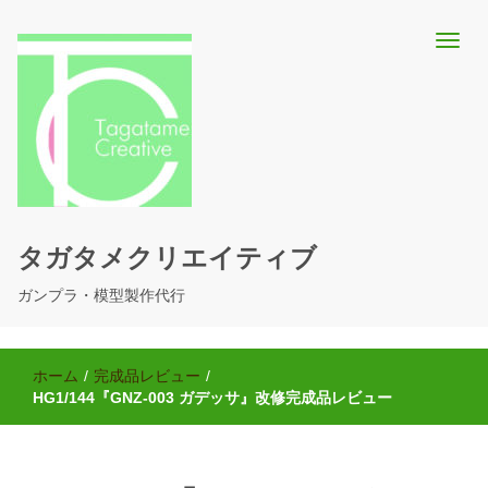
タガタメクリエイティブ
ガンプラ・模型製作代行
ホーム
/
完成品レビュー
/
HG1/144『GNZ-003 ガデッサ』改修完成品レビュー