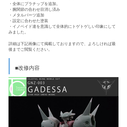
・全体にプラチップを追加。
・腕関節の合わせ目消し済み
・メタルパーツ追加
・設定に合わせた塗装
・イノベイド達を意識して全体的にトゲトゲしい印象にして
みました。
詳細は下記画像にて掲載しておりますので、よろしければ最
後までご閲覧ください。
■改修内容