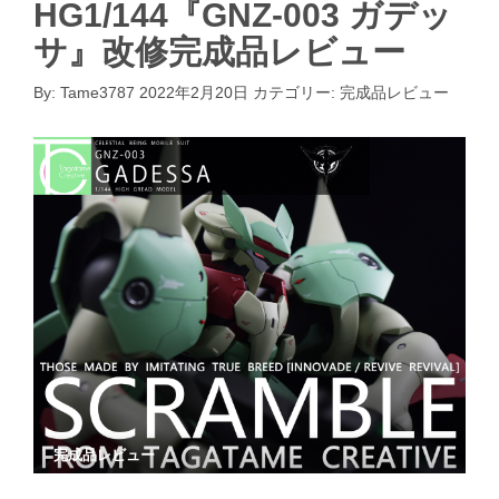
HG1/144『GNZ-003 ガデッ
サ』改修完成品レビュー
By:
Tame3787
2022年2月20日
カテゴリー:
完成品レビュー
完成品レビュー