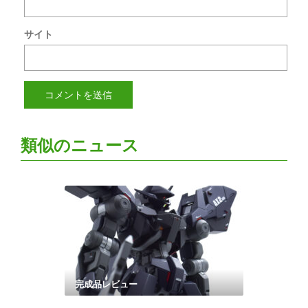
サイト
類似のニュース
完成品レビュー