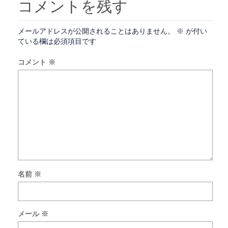
コメントを残す
メールアドレスが公開されることはありません。
※
が付い
ている欄は必須項目です
コメント
※
名前
※
メール
※