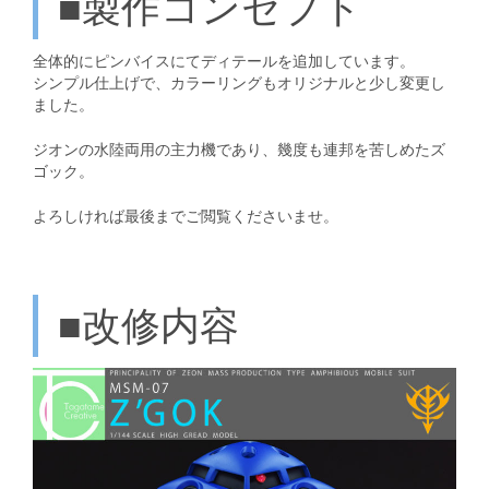
■製作コンセプト
全体的にピンバイスにてディテールを追加しています。
シンプル仕上げで、カラーリングもオリジナルと少し変更し
ました。
ジオンの水陸両用の主力機であり、幾度も連邦を苦しめたズ
ゴック。
よろしければ最後までご閲覧くださいませ。
■改修内容