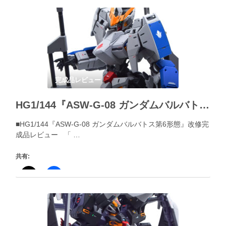
完成品レビュー
HG1/144『ASW-G-08 ガンダムバルバトス第6形態』改修完成品レビュー
■HG1/144『ASW-G-08 ガンダムバルバトス第6形態』改修完
成品レビュー 「 …
共有: