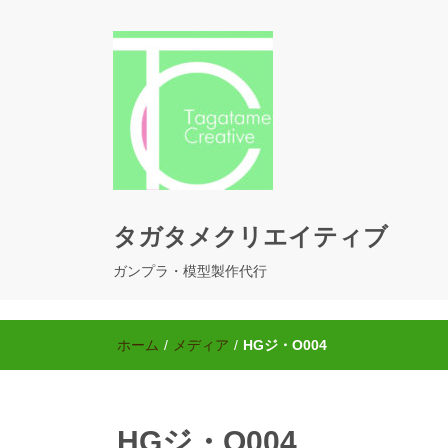
タガタメクリエイティブ
ガンプラ・模型製作代行
ホーム
/
メディア
/
HGジ・O004
HGジ・O004