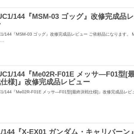
UC1/144『MSM-03 ゴッグ』改修完成品
ー
UC1/144『MSM-03 ゴッグ』改修完成品レビュー ご依頼品になります。 
 …
UC1/144『Me02R-F01E メッサ―F01型[
戦仕様]』改修完成品レビュー
C1/144『Me02R-F01E メッサ―F01型[最終決戦仕様]』改修完成品レビ
1/144『X-EX01 ガンダム・キャリバーン