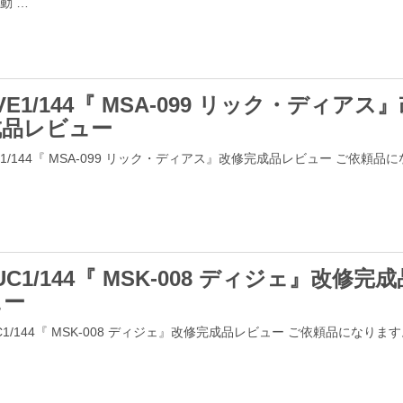
動 …
VE1/144『 MSA-099 リック・ディアス
成品レビュー
E1/144『 MSA-099 リック・ディアス』改修完成品レビュー ご依頼品
…
UC1/144『 MSK-008 ディジェ』改修完
ュー
C1/144『 MSK-008 ディジェ』改修完成品レビュー ご依頼品になります
…