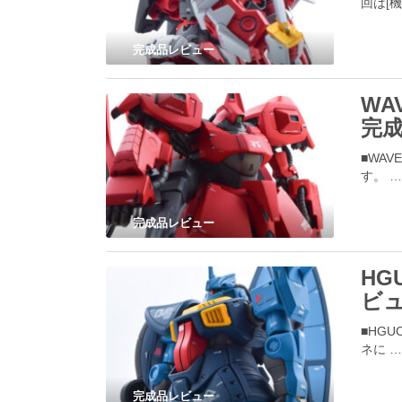
回は[機
完成品レビュー
WA
完
■WAV
す。 
完成品レビュー
HG
ビ
■HGU
ネに 
完成品レビュー