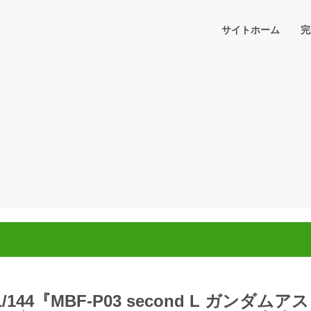
サイトホーム
完
1/144『MBF-P03 second L ガンダムア