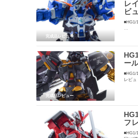
レ
ビ
■HG1
…
完成品レビュー
HG
ー
■HG1
レビュ
完成品レビュー
HG
フ
■HG