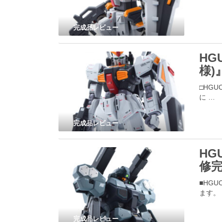
完成品レビュー
HG
様
□HGU
に …
完成品レビュー
HG
修
■HG
ます。
完成品レビュー