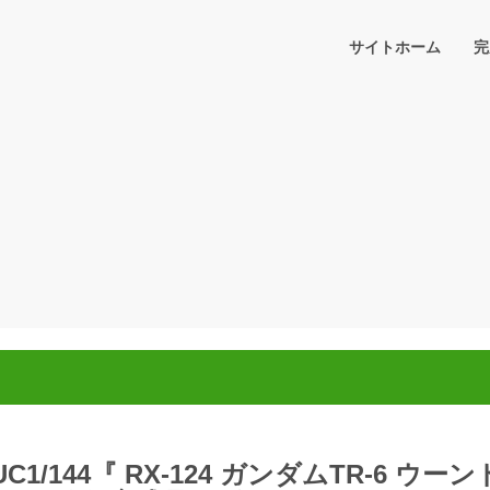
サイトホーム
完
UC1/144『 RX-124 ガンダムTR-6 ウー