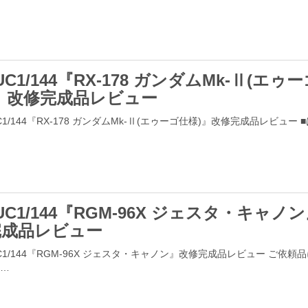
UC1/144『RX-178 ガンダムMk-Ⅱ(エゥ
)』改修完成品レビュー
C1/144『RX-178 ガンダムMk-Ⅱ(エゥーゴ仕様)』改修完成品レビュー 
UC1/144『RGM-96X ジェスタ・キャノ
完成品レビュー
UC1/144『RGM-96X ジェスタ・キャノン』改修完成品レビュー ご依頼
 …