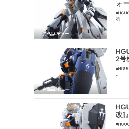
ォ
■HGU
頼 …
完成品レビュー
HG
2
■HGU
…
完成品レビュー
HG
改
■HGU