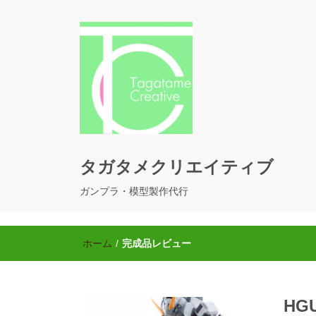
タガタメクリエイティブ
ガンプラ・模型製作代行
ホーム
/
完成品レビュー
HG