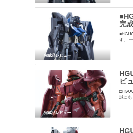
■H
完
■HGU
す。 一
完成品レビュー
HG
ビ
□HGU
誠にあ
完成品レビュー
HG