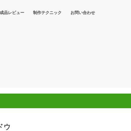
成品レビュー
制作テクニック
お問い合わせ
ンドウ