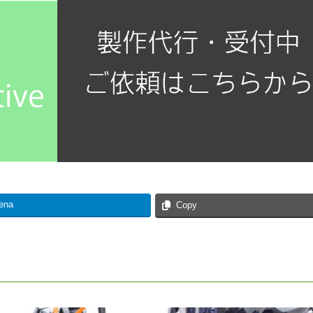
ena
Copy