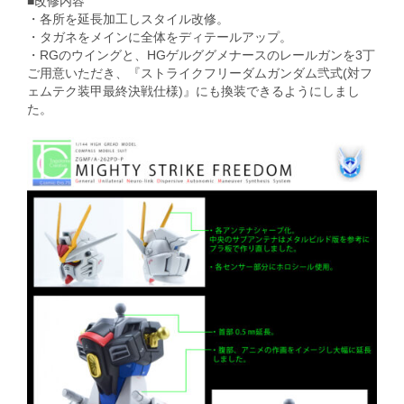
■改修内容
・各所を延長加工しスタイル改修。
・タガネをメインに全体をディテールアップ。
・RGのウイングと、HGゲルググメナースのレールガンを3丁
ご用意いただき、『ストライクフリーダムガンダム弐式(対フ
ェムテク装甲最終決戦仕様)』にも換装できるようにしまし
た。