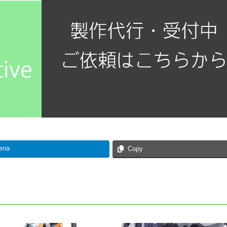
ena
Copy