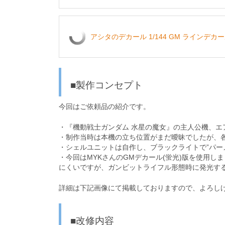
アシタのデカール 1/144 GM ラインデカー
■製作コンセプト
今回はご依頼品の紹介です。
・『機動戦士ガンダム 水星の魔女』の主人公機、エ
・制作当時は本機の立ち位置がまだ曖昧でしたが、
・シェルユニットは自作し、ブラックライトで”パー
・今回はMYKさんのGMデカール(蛍光)版を使用
にくいですが、ガンビットライフル形態時に発光す
詳細は下記画像にて掲載しておりますので、よろし
■改修内容