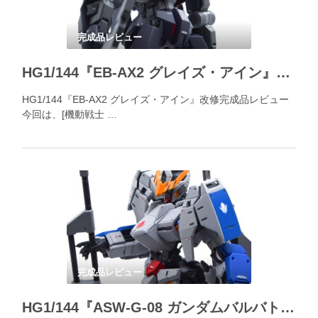
完成品レビュー
HG1/144『EB-AX2 グレイズ・アイン』改修完成品レビュー
HG1/144『EB-AX2 グレイズ・アイン』改修完成品レビュー
今回は、[機動戦士 …
完成品レビュー
HG1/144『ASW-G-08 ガンダムバルバトス第6形態』改修完成品レビュー