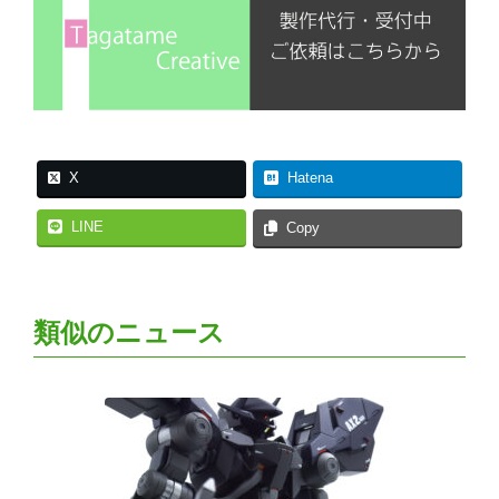
X
Hatena
LINE
Copy
類似のニュース