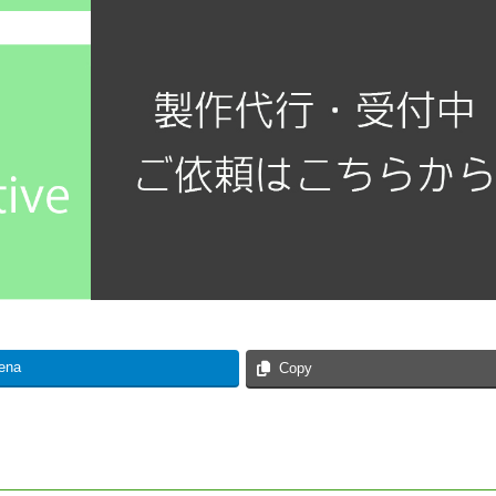
ena
Copy