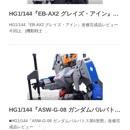
HG1/144『EB-AX2 グレイズ・アイン』改修完成品レビュー
HG1/144『EB-AX2 グレイズ・アイン』改修完成品レビュー
今回は、[機動戦士 …
完成品レビュー
HG1/144『ASW-G-08 ガンダムバルバトス第6形態』改修完成品レビュー
■HG1/144『ASW-G-08 ガンダムバルバトス第6形態』改修完
成品レビュー 「 …