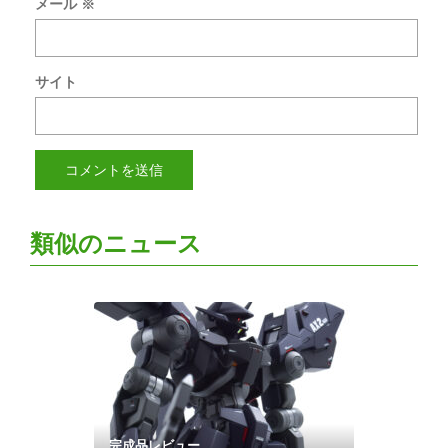
メール
※
サイト
類似のニュース
完成品レビュー