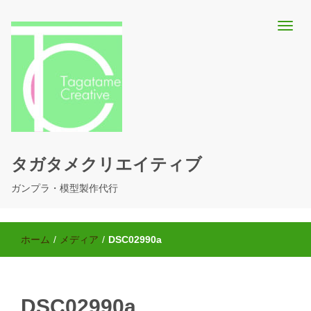
タガタメクリエイティブ
ガンプラ・模型製作代行
ホーム
/
メディア
/
DSC02990a
DSC02990a